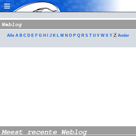
≡
Weblog
Alle
A
B
C
D
E
F
G
H
I
J
K
L
M
N
O
P
Q
R
S
T
U
V
W
X
Y
Z
Ander
Meest recente Weblog