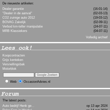
De nieuwste artikelen:
Dealer garantie
(16-01-14)
"Dealer in de aanval"
(02-03-13)
CO2 zuinige auto 2012
(19-03-12)
BOVAG Zakelijk
(02-09-11)
Verbod km-teller manipulatie
(24-07-11)
MRB Klassiekers
(04-07-11)
Volledig archief
Lees ook!
Koopcontracten
Grijs kenteken
Versnellingsbak
Motorblok
Web
OccasionAdvies.nl
Forum
The latest posts:
Auto bedrijf Henk ge...
op 13 apr 2024