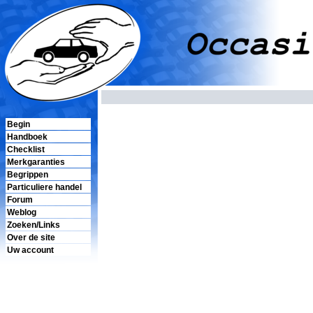
Begin
Handboek
Checklist
Merkgaranties
Begrippen
Particuliere handel
Forum
Weblog
Zoeken/Links
Over de site
Uw account