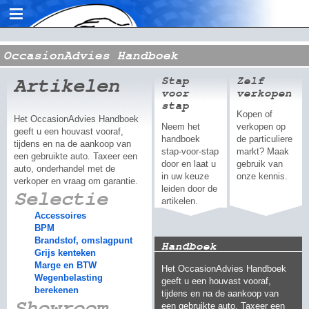
≡
OccasionAdvies Handboek
Artikelen
Stap
Zelf
voor
verkopen
stap
Kopen of
Het OccasionAdvies Handboek
Neem het
verkopen op
geeft u een houvast vooraf,
handboek
de particuliere
tijdens en na de aankoop van
stap-voor-stap
markt? Maak
een gebruikte auto. Taxeer een
door en laat u
gebruik van
auto, onderhandel met de
in uw keuze
onze kennis.
verkoper en vraag om garantie.
leiden door de
Selectie
artikelen.
Accessoires
BPM
Brandstof, omslagpunt
Handboek
Grijs kenteken
Marge en BTW
Het OccasionAdvies Handboek
Wegenbelasting
geeft u een houvast vooraf,
berekenen
tijdens en na de aankoop van
Showroom
een gebruikte auto. Taxeer een