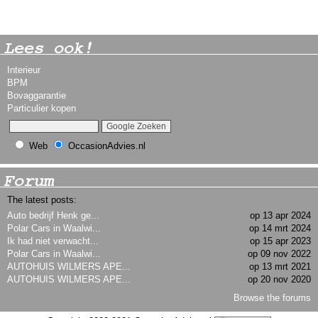
Lees ook!
Interieur
BPM
Bovaggarantie
Particulier kopen
Web
OccasionAdvies.nl
Forum
The latest posts:
Auto bedrijf Henk ge...
op 13 apr 2024
Polar Cars in Waalwi...
op 14 mrt 2024
Ik had niet verwacht...
op 15 apr 2023
Polar Cars in Waalwi...
op 09 nov 2022
AUTOHUIS WILMERS APE...
op 13 mrt 2021
AUTOHUIS WILMERS APE...
op 20 nov 2020
Browse the forums