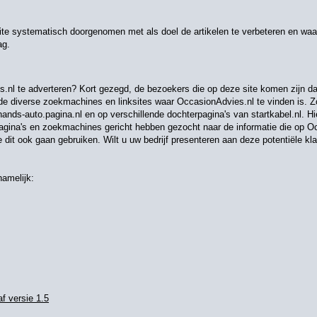
 systematisch doorgenomen met als doel de artikelen te verbeteren en waar n
ag.
.nl te adverteren? Kort gezegd, de bezoekers die op deze site komen zijn d
 diverse zoekmachines en linksites waar OccasionAdvies.nl te vinden is. Zo
ands-auto.pagina.nl en op verschillende dochterpagina's van startkabel.nl. H
pagina's en zoekmachines gericht hebben gezocht naar de informatie die op O
je dit ook gaan gebruiken. Wilt u uw bedrijf presenteren aan deze potentiële kl
namelijk:
af versie 1.5