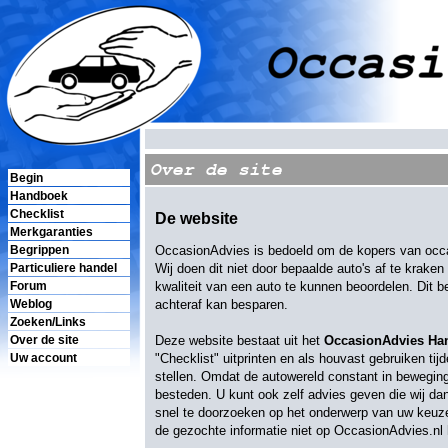
Over de site
Begin
Handboek
Checklist
De website
Merkgaranties
OccasionAdvies is bedoeld om de kopers van occas
Begrippen
Wij doen dit niet door bepaalde auto's af te krake
Particuliere handel
kwaliteit van een auto te kunnen beoordelen. Dit 
Forum
achteraf kan besparen.
Weblog
Zoeken/Links
Deze website bestaat uit het
OccasionAdvies Ha
Over de site
"Checklist" uitprinten en als houvast gebruiken t
Uw account
stellen. Omdat de autowereld constant in bewegin
besteden. U kunt ook zelf advies geven die wij d
snel te doorzoeken op het onderwerp van uw keuze.
de gezochte informatie niet op OccasionAdvies.nl