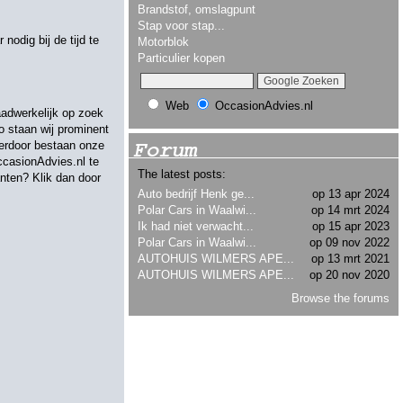
Brandstof, omslagpunt
Stap voor stap...
odig bij de tijd te
Motorblok
Particulier kopen
Web
OccasionAdvies.nl
aadwerkelijk op zoek
 staan wij prominent
Forum
ierdoor bestaan onze
ccasionAdvies.nl te
The latest posts:
anten? Klik dan door
Auto bedrijf Henk ge...
op 13 apr 2024
Polar Cars in Waalwi...
op 14 mrt 2024
Ik had niet verwacht...
op 15 apr 2023
Polar Cars in Waalwi...
op 09 nov 2022
AUTOHUIS WILMERS APE...
op 13 mrt 2021
AUTOHUIS WILMERS APE...
op 20 nov 2020
Browse the forums