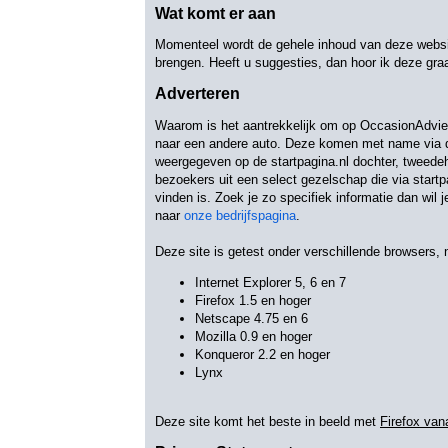
Wat komt er aan
Momenteel wordt de gehele inhoud van deze website
brengen. Heeft u suggesties, dan hoor ik deze gra
Adverteren
Waarom is het aantrekkelijk om op OccasionAdvies
naar een andere auto. Deze komen met name via de
weergegeven op de startpagina.nl dochter, tweedeh
bezoekers uit een select gezelschap die via start
vinden is. Zoek je zo specifiek informatie dan wil 
naar
onze bedrijfspagina
.
Deze site is getest onder verschillende browsers, 
Internet Explorer 5, 6 en 7
Firefox 1.5 en hoger
Netscape 4.75 en 6
Mozilla 0.9 en hoger
Konqueror 2.2 en hoger
Lynx
Deze site komt het beste in beeld met
Firefox van