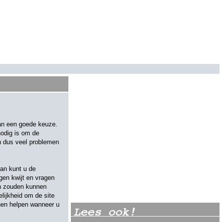
van een goede keuze.
nodig is om de
en dus veel problemen
an kunt u de
gen kwijt en vragen
an zouden kunnen
lijkheid om de site
nnen helpen wanneer u
Lees ook!