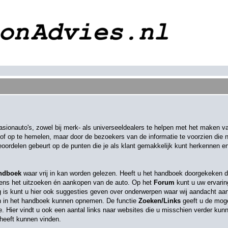
ionauto's, zowel bij merk- als universeeldealers te helpen met het maken 
n of op te hemelen, maar door de bezoekers van de informatie te voorzien die 
beoordelen gebeurt op de punten die je als klant gemakkelijk kunt herkennen 
ndboek
waar vrij in kan worden gelezen. Heeft u het handboek doorgekeken d
ijdens het uitzoeken én aankopen van de auto. Op het
Forum
kunt u uw ervarin
g is kunt u hier ook suggesties geven over onderwerpen waar wij aandacht a
an in het handboek kunnen opnemen. De functie
Zoeken/Links
geeft u de moge
 Hier vindt u ook een aantal links naar websites die u misschien verder ku
 heeft kunnen vinden.