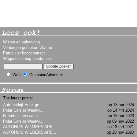
Lees ook!
Wielen en ophanging
Verborgen gebreken Wat nu
Particulier koopcontract
Wegenbelasting berekenen
Web
OccasionAdvies.nl
Forum
The latest posts:
Auto bedrijf Henk ge...
op 13 apr 2024
Polar Cars in Waalwi...
op 14 mrt 2024
Ik had niet verwacht...
op 15 apr 2023
Polar Cars in Waalwi...
op 09 nov 2022
AUTOHUIS WILMERS APE...
op 13 mrt 2021
AUTOHUIS WILMERS APE...
op 20 nov 2020