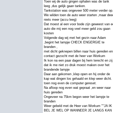
Toen wij de auto gingen ophalen was de tank
leeg ,dus gelijk gaan tanken.
Tankstation was ongeveer 500 meter verder op
We wilden toen de auto weer starten ,maar dee
niets meer (accu leeg)
Dat moest al een voor bode zijn geweest van 
auto die mij een nog veel meer geld zou gaan
kosten
Volgende dag wij met het gezin naar Adam
,begint het lampje CHECK ENGERGIE te
branden ,
met dicht geknepen billen naar huis gereden en
contact gezocht met de heer van Workum
Ik kon na een paar dagen bij hem terecht en zij
dat ik me niet zo druk moest maken over het
brandende lampje
Daar aan gekomen ,klep open en hij onder de
kap wat dingen los gehaald en klep weer dicht.
toen nog even de computer gereset.
Na afloop nog even wat gepraat ,en weer naar
huis gereden
Ongeveer na 75km begon weer het lampje te
branden
Weer gebeld met de Heer van Workum ""JA IK
BEL JE WEL OP WANNEER JE LANGS KAN