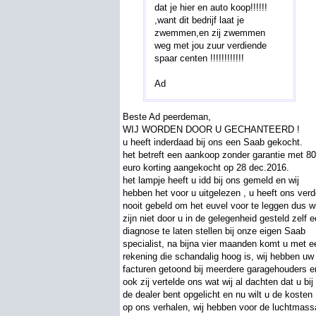
dat je hier en auto koop!!!!!!
,want dit bedrijf laat je
zwemmen,en zij zwemmen
weg met jou zuur verdiende
spaar centen !!!!!!!!!!!!
Ad
Beste Ad peerdeman,
WIJ WORDEN DOOR U GECHANTEERD !
u heeft inderdaad bij ons een Saab gekocht.
het betreft een aankoop zonder garantie met 8
euro korting aangekocht op 28 dec.2016.
het lampje heeft u idd bij ons gemeld en wij
hebben het voor u uitgelezen , u heeft ons verd
nooit gebeld om het euvel voor te leggen dus wi
zijn niet door u in de gelegenheid gesteld zelf 
diagnose te laten stellen bij onze eigen Saab
specialist, na bijna vier maanden komt u met e
rekening die schandalig hoog is, wij hebben uw
facturen getoond bij meerdere garagehouders e
ook zij vertelde ons wat wij al dachten dat u bij
de dealer bent opgelicht en nu wilt u de kosten
op ons verhalen, wij hebben voor de luchtmass