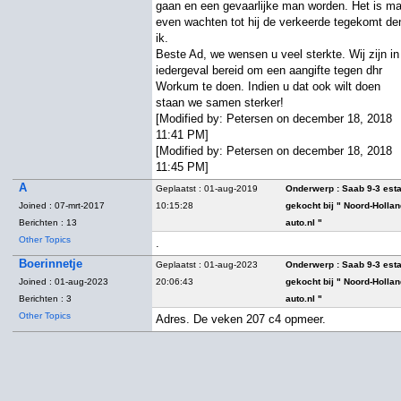
gaan en een gevaarlijke man worden. Het is m
even wachten tot hij de verkeerde tegekomt de
ik.
Beste Ad, we wensen u veel sterkte. Wij zijn in
iedergeval bereid om een aangifte tegen dhr
Workum te doen. Indien u dat ook wilt doen
staan we samen sterker!
[Modified by: Petersen on december 18, 2018
11:41 PM]
[Modified by: Petersen on december 18, 2018
11:45 PM]
A
Geplaatst : 01-aug-2019
Onderwerp :
Saab 9-3 est
Joined : 07-mrt-2017
10:15:28
gekocht bij " Noord-Holla
Berichten : 13
auto.nl "
Other Topics
.
Boerinnetje
Geplaatst : 01-aug-2023
Onderwerp :
Saab 9-3 est
Joined : 01-aug-2023
20:06:43
gekocht bij " Noord-Holla
Berichten : 3
auto.nl "
Other Topics
Adres. De veken 207 c4 opmeer.