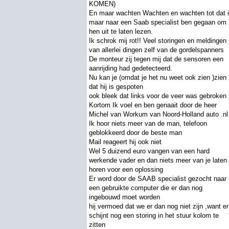
KOMEN)
En maar wachten Wachten en wachten tot dat 
maar naar een Saab specialist ben gegaan om
hen uit te laten lezen.
Ik schrok mij rot!! Veel storingen en meldingen
van allerlei dingen zelf van de gordelspanners
De monteur zij tegen mij dat de sensoren een
aanrijding had gedetecteerd.
Nu kan je (omdat je het nu weet ook zien )zien
dat hij is gespoten
ook bleek dat links voor de veer was gebroken
Kortom Ik voel en ben genaait door de heer
Michel van Workum van Noord-Holland auto .nl
Ik hoor niets meer van de man, telefoon
geblokkeerd door de beste man
Mail reageert hij ook niet
Wel 5 duizend euro vangen van een hard
werkende vader en dan niets meer van je laten
horen voor een oplossing
Er word door de SAAB specialist gezocht naar
een gebruikte computer die er dan nog
ingebouwd moet worden
hij vermoed dat we er dan nog niet zijn ,want er
schijnt nog een storing in het stuur kolom te
zitten