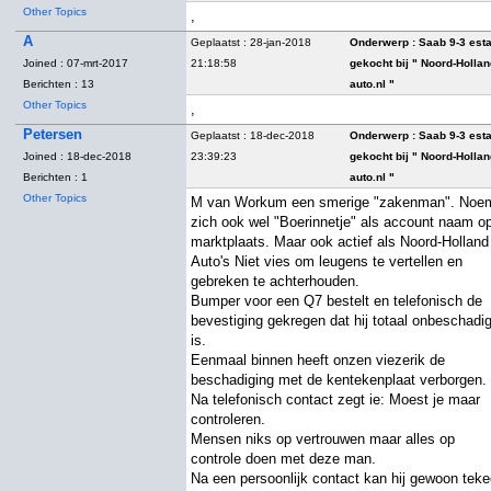
Other Topics
,
A
Geplaatst : 28-jan-2018
Onderwerp :
Saab 9-3 est
Joined : 07-mrt-2017
21:18:58
gekocht bij " Noord-Holla
Berichten : 13
auto.nl "
Other Topics
,
Petersen
Geplaatst : 18-dec-2018
Onderwerp :
Saab 9-3 est
Joined : 18-dec-2018
23:39:23
gekocht bij " Noord-Holla
Berichten : 1
auto.nl "
Other Topics
M van Workum een smerige "zakenman". Noe
zich ook wel "Boerinnetje" als account naam o
marktplaats. Maar ook actief als Noord-Holland
Auto's Niet vies om leugens te vertellen en
gebreken te achterhouden.
Bumper voor een Q7 bestelt en telefonisch de
bevestiging gekregen dat hij totaal onbeschadi
is.
Eenmaal binnen heeft onzen viezerik de
beschadiging met de kentekenplaat verborgen.
Na telefonisch contact zegt ie: Moest je maar
controleren.
Mensen niks op vertrouwen maar alles op
controle doen met deze man.
Na een persoonlijk contact kan hij gewoon teke