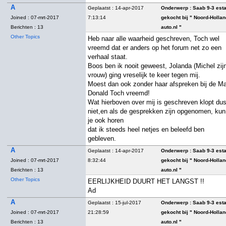
A
Geplaatst : 14-apr-2017
Onderwerp :
Saab 9-3 est
Joined : 07-mrt-2017
7:13:14
gekocht bij " Noord-Holla
Berichten : 13
auto.nl "
Other Topics
Heb naar alle waarheid geschreven, Toch wel
vreemd dat er anders op het forum net zo een
verhaal staat.
Boos ben ik nooit geweest, Jolanda (Michel zij
vrouw) ging vreselijk te keer tegen mij.
Moest dan ook zonder haar afspreken bij de M
Donald Toch vreemd!
Wat hierboven over mij is geschreven klopt du
niet,en als de gesprekken zijn opgenomen, kun
je ook horen
dat ik steeds heel netjes en beleefd ben
gebleven.
A
Geplaatst : 14-apr-2017
Onderwerp :
Saab 9-3 est
Joined : 07-mrt-2017
8:32:44
gekocht bij " Noord-Holla
Berichten : 13
auto.nl "
Other Topics
EERLIJKHEID DUURT HET LANGST !!
Ad
A
Geplaatst : 15-jul-2017
Onderwerp :
Saab 9-3 est
Joined : 07-mrt-2017
21:28:59
gekocht bij " Noord-Holla
Berichten : 13
auto.nl "