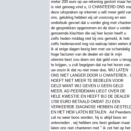
meter 200 euro op uw rekening gestort maar he
is niet genoeg vind u, U CHANTEERD ONS me
deze uitspraken op internet u wilt meer geld va
ons, gelukkig hebben wij uit voorzorg en een
onderbuik gevoel dat u verder ging met chante
de gesprekken opgenomen en de door u verder
genoemde klachten die wij hier lezen heeft u
zelfs heden middag niet bij ons gemeld, ik heb
zelfs hedenavond nog via watsap laten weten d
ik al enige dagen bezig ben met uw schandalig
hoge facturen van de dealer en dat ik mijn
uiterste best zou doen om dat geld voor u teru
te krijgen, u zult begrijpen dat na het lezen van
uw onzin ik dat nu niet meer doe, WIJ LATEN
ONS NIET LANGER DOOR U CHANTEREN , 
HOEFT NIET MEER TE BEDELEN VOOR
GELD WANT WIJ GEVEN U GEEN GELD
MEER, AD PEERDEMAN LIEGT OVER DE
HELE KWESTIE EN HEEFT BIJ DE DEALER
1700 EURO BETAALD OMDAT ZIJ EEN
VERKEERDE DIAGNOSE HEBBEN GESTEL
EN HET HEM LATEN BETALEN . Ad Peerdem
zal nu weer boos worden, hij is altijd boos en
ontevreden , wij hebben ons best gedaan maar
laten ons niet chanteren met " ik zet het op het