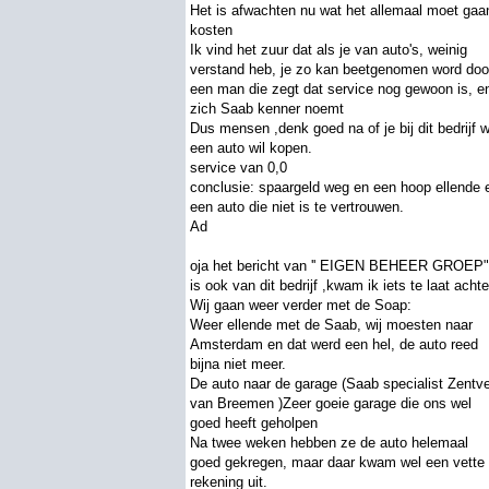
Het is afwachten nu wat het allemaal moet gaa
kosten
Ik vind het zuur dat als je van auto's, weinig
verstand heb, je zo kan beetgenomen word doo
een man die zegt dat service nog gewoon is, e
zich Saab kenner noemt
Dus mensen ,denk goed na of je bij dit bedrijf w
een auto wil kopen.
service van 0,0
conclusie: spaargeld weg en een hoop ellende 
een auto die niet is te vertrouwen.
Ad
oja het bericht van '' EIGEN BEHEER GROEP"
is ook van dit bedrijf ,kwam ik iets te laat achte
Wij gaan weer verder met de Soap:
Weer ellende met de Saab, wij moesten naar
Amsterdam en dat werd een hel, de auto reed
bijna niet meer.
De auto naar de garage (Saab specialist Zentv
van Breemen )Zeer goeie garage die ons wel
goed heeft geholpen
Na twee weken hebben ze de auto helemaal
goed gekregen, maar daar kwam wel een vette
rekening uit.