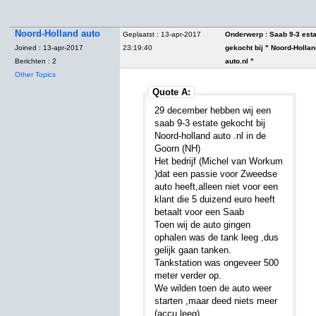
Noord-Holland auto
Geplaatst : 13-apr-2017
Onderwerp :
Saab 9-3 est
Joined : 13-apr-2017
23:19:40
gekocht bij " Noord-Holla
Berichten : 2
auto.nl "
Other Topics
Quote A:
29 december hebben wij een
saab 9-3 estate gekocht bij
Noord-holland auto .nl in de
Goorn (NH)
Het bedrijf (Michel van Workum
)dat een passie voor Zweedse
auto heeft,alleen niet voor een
klant die 5 duizend euro heeft
betaalt voor een Saab
Toen wij de auto gingen
ophalen was de tank leeg ,dus
gelijk gaan tanken.
Tankstation was ongeveer 500
meter verder op.
We wilden toen de auto weer
starten ,maar deed niets meer
(accu leeg)