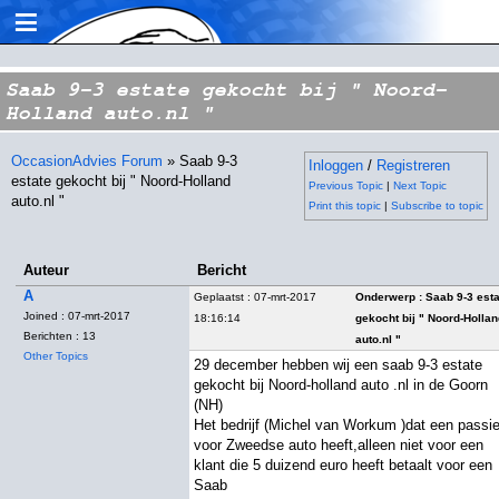
≡
Saab 9-3 estate gekocht bij " Noord-
Holland auto.nl "
OccasionAdvies Forum
» Saab 9-3
Inloggen
/
Registreren
estate gekocht bij " Noord-Holland
Previous Topic
|
Next Topic
auto.nl "
Print this topic
|
Subscribe to topic
Auteur
Bericht
A
Geplaatst : 07-mrt-2017
Onderwerp : Saab 9-3 est
Joined : 07-mrt-2017
18:16:14
gekocht bij " Noord-Holla
Berichten : 13
auto.nl "
Other Topics
29 december hebben wij een saab 9-3 estate
gekocht bij Noord-holland auto .nl in de Goorn
(NH)
Het bedrijf (Michel van Workum )dat een passi
voor Zweedse auto heeft,alleen niet voor een
klant die 5 duizend euro heeft betaalt voor een
Saab