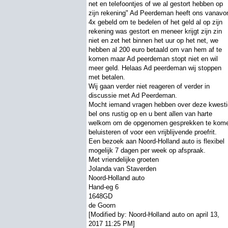
net en telefoontjes of we al gestort hebben op
zijn rekening" Ad Peerdeman heeft ons vanavo
4x gebeld om te bedelen of het geld al op zijn
rekening was gestort en meneer krijgt zijn zin
niet en zet het binnen het uur op het net, we
hebben al 200 euro betaald om van hem af te
komen maar Ad peerdeman stopt niet en wil
meer geld. Helaas Ad peerdeman wij stoppen
met betalen.
Wij gaan verder niet reageren of verder in
discussie met Ad Peerdeman.
Mocht iemand vragen hebben over deze kwesti
bel ons rustig op en u bent allen van harte
welkom om de opgenomen gesprekken te kom
beluisteren of voor een vrijblijvende proefrit.
Een bezoek aan Noord-Holland auto is flexibel
mogelijk 7 dagen per week op afspraak.
Met vriendelijke groeten
Jolanda van Staverden
Noord-Holland auto
Hand-eg 6
1648GD
de Goorn
[Modified by: Noord-Holland auto on april 13,
2017 11:25 PM]