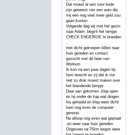
Dat moest al een voor bode
zijn geweest van een auto die
mij een nog veel meer geld zou
gaan kosten
Volgende dag wij met het gezin
naar Adam ,begint het lampje
CHECK ENGERGIE te branden
,
met dicht geknepen billen naar
huis gereden en contact
gezocht met de heer van
Workum
Ik kon na een paar dagen bij
hem terecht en zij dat ik me
niet zo druk moest maken over
het brandende lampje
Daar aan gekomen ,klep open
en hij onder de kap wat dingen
los gehaald en klep weer dicht.
toen nog even de computer
gereset.
Na afloop nog even wat gepraat
,en weer naar huis gereden
Ongeveer na 75km begon weer
het lampje te branden