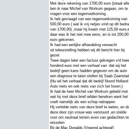
Met deze rekening van 1700,00 euro (totaal all
ben ik naar Michel van Workum gegaan, om te
vragen voor een tegemoetkoming .
Ik heb gevraagd van een tegemoetkoming van
500,00 euro ( wat ik vrij netjes vind op dit bedr
van 1700,00) ,maar hij kwam met 125,00 euro,
daar was ik het niet mee eens, en is tot 200,00
euro gekomen.
Ik had een eerlijke afhandeling verwacht
uit teleurstelling hebben wij dit bericht hier bij
gezet
Twee dagen later een factuur gekregen v/d twe
honderd euro met een verhaal van :dat wij het
bedrijf geen kans hadden gegeven om de auto
een diagnose te laten stellen bij Saab Zaansta
(Nu wil het verhaal dat dit bedrijf Noord Holland
Auto niets en ook niets van zich liet horen.)
Ik had de heer Michel van Workum gebeld met
wat hij met deze brief wilden bereiken want het
voelt namelijk als een schop natrappen
Hij vertelde niets van deze brief te weten, en d
deze door zijn vrouw was verstuurd ,en stelde
voor om neutraal terrein even van gedachten te
wisselen
Bij de Mac Donalds (Vreemd achteraf)