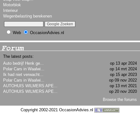
Motorblok
Interieur
Wegenbelasting berekenen
Web
OccasionAdvies.nl
Forum
The latest posts:
Auto bedrijf Henk ge...
op 13 apr 2024
Polar Cars in Waalwi...
op 14 mrt 2024
Ik had niet verwacht...
op 15 apr 2023
Polar Cars in Waalwi...
op 09 nov 2022
AUTOHUIS WILMERS APE...
op 13 mrt 2021
AUTOHUIS WILMERS APE...
op 20 nov 2020
Browse the forums
Copyright 2002-2021 OccasionAdvies.nl