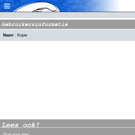
≡
Gebruikersinformatie
Naam
: Koper
Lees ook!
Stap voor stap...