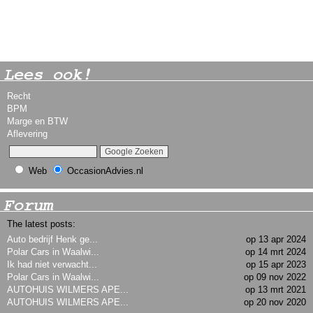
Lees ook!
Recht
BPM
Marge en BTW
Aflevering
Web
OccasionAdvies.nl
Forum
The latest posts:
Auto bedrijf Henk ge...
op 13 apr 2024
Polar Cars in Waalwi...
op 14 mrt 2024
Ik had niet verwacht...
op 15 apr 2023
Polar Cars in Waalwi...
op 09 nov 2022
AUTOHUIS WILMERS APE...
op 13 mrt 2021
AUTOHUIS WILMERS APE...
op 20 nov 2020