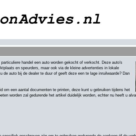
 particuliere handel een auto worden gekocht of verkocht. Deze auto's
tplaats en speurders, maar ook via de kleine advertenties in lokale
 u de auto bij de dealer te duur of geeft deze een te lage inruilwaarde? Dan
eid om een aantal documenten te printen, deze kunt u gebruiken tijdens het
en worden zal gedurende het artikel duidelijk worden, echter nu heeft u alv
eide specifiek geschreven zijn om te gebruiken gedurende de aankoop óf de ver