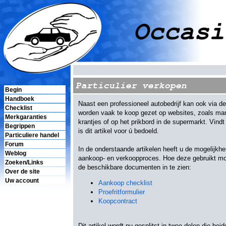
Particulier verkopen
Begin
Handboek
Naast een professioneel autobedrijf kan ook via de
Checklist
worden vaak te koop gezet op websites, zoals mark
Merkgaranties
krantjes of op het prikbord in de supermarkt. Vindt
Begrippen
is dit artikel voor ú bedoeld.
Particuliere handel
Forum
In de onderstaande artikelen heeft u de mogelijkh
Weblog
aankoop- en verkoopproces. Hoe deze gebruikt moet
Zoeken/Links
de beschikbare documenten in te zien:
Over de site
Uw account
Aankoop checklist
Proefritformulier
Koopcontract
Dit artikel wordt nu gesplitst in twee delen die b