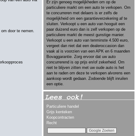
Er zijn genoeg mogelijkheden om op de
particuliere markt om een auto te verkopen. Om
te concurreren met delaers is er zelfs de
mogelijkheid om een garantieverzekering af te
sluiten. Verkoopt u een auto van hooguit een
paar duizend euro dan is zelf verkopen op de
el om door te nemen.
particuliere markt de meest gunstige manier.
Verkoopt u een auto van tenminste 4.500 euro,
vergeet dan niet dat een dealeroccasion dan
vaak al is voorzien van een APK en 6 maanden
Bovaggarantie. Zorg ervoor dat uw auto
verkoopproces
concurrerend is op prijs en/of zekerheid. Om
niet te blijven zitten met uw oude auto is het
aan te raden om deze te verkopen alvorens een
aankoop wordt gedaan. Zodoende blijft inruilen
een optie.
Lees ook!
Particuliere handel
Grijs kenteken
Koopcontracten
Recht