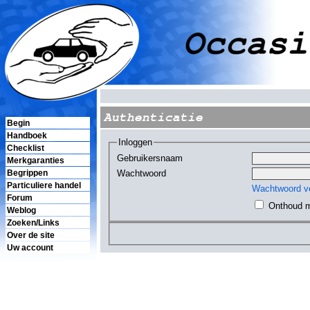
Authenticatie
Begin
Handboek
Inloggen
Checklist
Gebruikersnaam
Merkgaranties
Wachtwoord
Begrippen
Particuliere handel
Wachtwoord v
Forum
Onthoud m
Weblog
Zoeken/Links
Over de site
Uw account