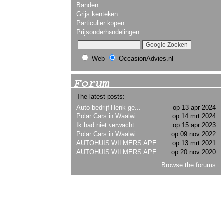
Banden
Grijs kenteken
Particulier kopen
Prijsonderhandelingen
Web
OccasionAdvies.nl
Forum
The latest posts:
Auto bedrijf Henk ge...
op 13 apr 2024
Polar Cars in Waalwi...
op 14 mrt 2024
Ik had niet verwacht...
op 15 apr 2023
Polar Cars in Waalwi...
op 09 nov 2022
AUTOHUIS WILMERS APE...
op 13 mrt 2021
AUTOHUIS WILMERS APE...
op 20 nov 2020
Browse the forums