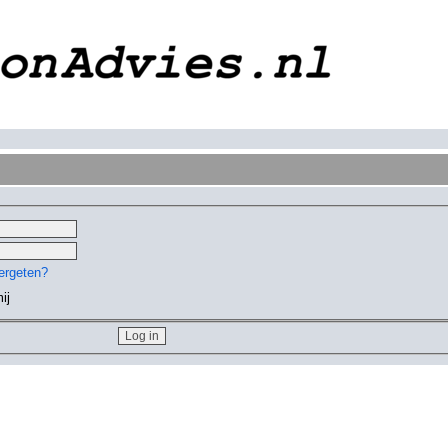
ergeten?
ij