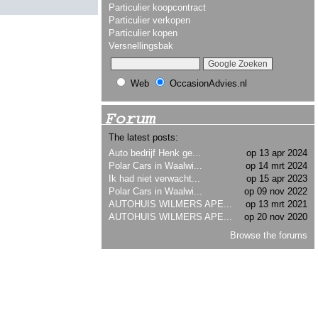
Particulier koopcontract
Particulier verkopen
Particulier kopen
Versnellingsbak
Web
OccasionAdvies.nl
Forum
The latest posts:
Auto bedrijf Henk ge...
op 13 apr 2024
Polar Cars in Waalwi...
op 14 mrt 2024
Ik had niet verwacht...
op 15 apr 2023
Polar Cars in Waalwi...
op 09 nov 2022
AUTOHUIS WILMERS APE...
op 13 mrt 2021
AUTOHUIS WILMERS APE...
op 20 nov 2020
Browse the forums