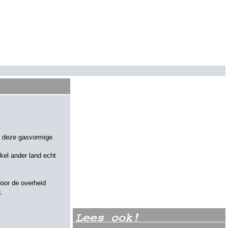
ft deze gasvormige
kel ander land echt
door de overheid
.
Lees ook!