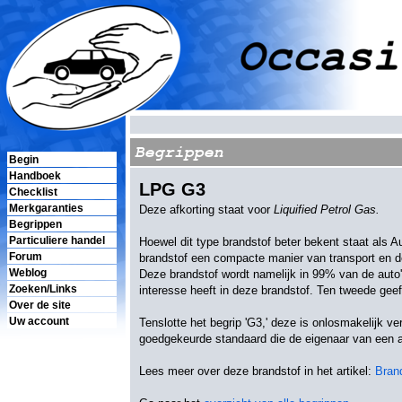
Begrippen
Begin
Handboek
LPG G3
Checklist
Merkgaranties
Deze afkorting staat voor
Liquified Petrol Gas.
Begrippen
Particuliere handel
Hoewel dit type brandstof beter bekent staat als 
Forum
brandstof een compacte manier van transport en de
Weblog
Deze brandstof wordt namelijk in 99% van de auto'
Zoeken/Links
interesse heeft in deze brandstof. Ten tweede gee
Over de site
Uw account
Tenslotte het begrip 'G3,' deze is onlosmakelijk v
goedgekeurde standaard die de eigenaar van een au
Lees meer over deze brandstof in het artikel:
Bran