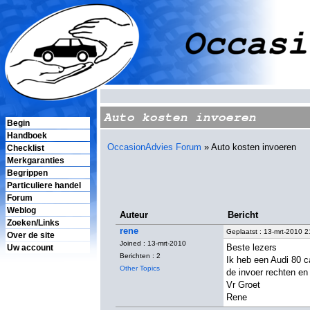
Auto kosten invoeren
Begin
Handboek
OccasionAdvies Forum
» Auto kosten invoeren
Checklist
Merkgaranties
Begrippen
Particuliere handel
Forum
Weblog
Auteur
Bericht
Zoeken/Links
rene
Geplaatst : 13-mrt-2010 2
Over de site
Joined : 13-mrt-2010
Beste lezers
Uw account
Berichten : 2
Ik heb een Audi 80 c
Other Topics
de invoer rechten en
Vr Groet
Rene