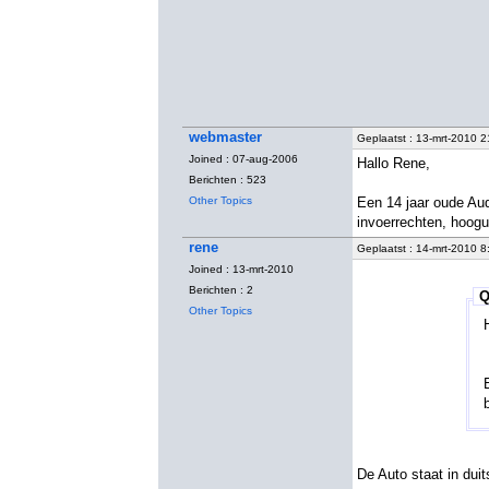
webmaster
Geplaatst : 13-mrt-2010 2
Joined : 07-aug-2006
Hallo Rene,
Berichten : 523
Other Topics
Een 14 jaar oude Aud
invoerrechten, hoogu
rene
Geplaatst : 14-mrt-2010 8
Joined : 13-mrt-2010
Berichten : 2
Q
Other Topics
De Auto staat in duit