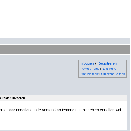
Inloggen
/
Registreren
Previous Topic
|
Next Topic
Print this topic
|
Subscribe to topic
o kosten invoeren
 auto naar nederland in te voeren kan iemand mij misschien vertellen wat