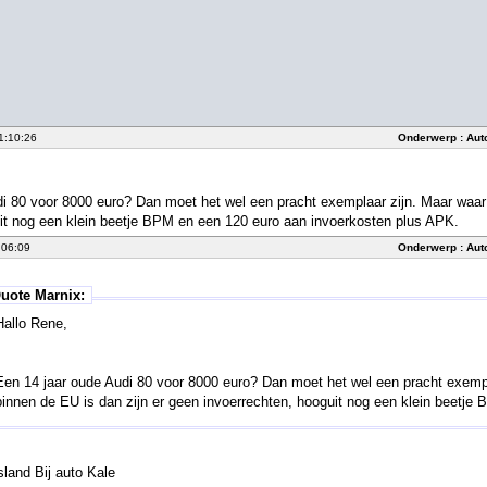
1:10:26
Onderwerp :
Aut
i 80 voor 8000 euro? Dan moet het wel een pracht exemplaar zijn. Maar waar 
it nog een klein beetje BPM en een 120 euro aan invoerkosten plus APK.
:06:09
Onderwerp :
Aut
uote Marnix:
Hallo Rene,
Een 14 jaar oude Audi 80 voor 8000 euro? Dan moet het wel een pracht exempl
binnen de EU is dan zijn er geen invoerrechten, hooguit nog een klein beetj
sland Bij auto Kale