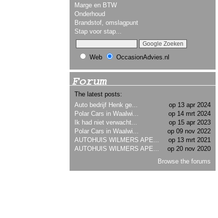
Marge en BTW
Onderhoud
Brandstof, omslagpunt
Stap voor stap...
Web
OccasionAdvies.nl
Forum
The latest posts:
Auto bedrijf Henk ge...
op 13 apr 2024
Polar Cars in Waalwi...
op 14 mrt 2024
Ik had niet verwacht...
op 15 apr 2023
Polar Cars in Waalwi...
op 09 nov 2022
AUTOHUIS WILMERS APE...
op 13 mrt 2021
AUTOHUIS WILMERS APE...
op 20 nov 2020
Browse the forums