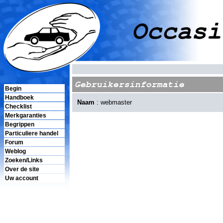
Gebruikersinformatie
Begin
Handboek
Naam
: webmaster
Checklist
Merkgaranties
Begrippen
Particuliere handel
Forum
Weblog
Zoeken/Links
Over de site
Uw account