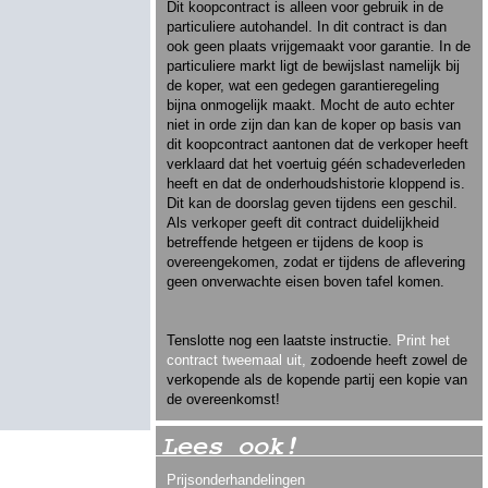
Dit koopcontract is alleen voor gebruik in de
particuliere autohandel. In dit contract is dan
ook geen plaats vrijgemaakt voor garantie. In de
particuliere markt ligt de bewijslast namelijk bij
de koper, wat een gedegen garantieregeling
bijna onmogelijk maakt. Mocht de auto echter
niet in orde zijn dan kan de koper op basis van
dit koopcontract aantonen dat de verkoper heeft
verklaard dat het voertuig géén schadeverleden
heeft en dat de onderhoudshistorie kloppend is.
Dit kan de doorslag geven tijdens een geschil.
Als verkoper geeft dit contract duidelijkheid
betreffende hetgeen er tijdens de koop is
overeengekomen, zodat er tijdens de aflevering
geen onverwachte eisen boven tafel komen.
Tenslotte nog een laatste instructie.
Print het
contract tweemaal uit,
zodoende heeft zowel de
verkopende als de kopende partij een kopie van
de overeenkomst!
Lees ook!
Prijsonderhandelingen