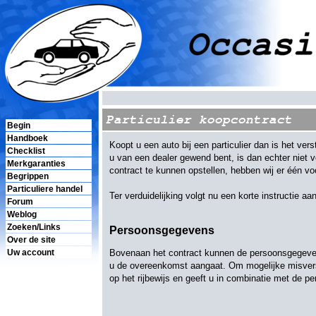
Particulier koopcontract
Begin
Handboek
Koopt u een auto bij een particulier dan is het ve
Checklist
u van een dealer gewend bent, is dan echter niet v
Merkgaranties
contract te kunnen opstellen, hebben wij er één vo
Begrippen
Particuliere handel
Ter verduidelijking volgt nu een korte instructie a
Forum
Weblog
Zoeken/Links
Persoonsgegevens
Over de site
Bovenaan het contract kunnen de persoonsgegevens
Uw account
u de overeenkomst aangaat. Om mogelijke misverst
op het rijbewijs en geeft u in combinatie met de p