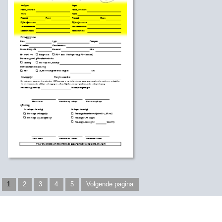
1
2
3
4
5
Volgende pagina