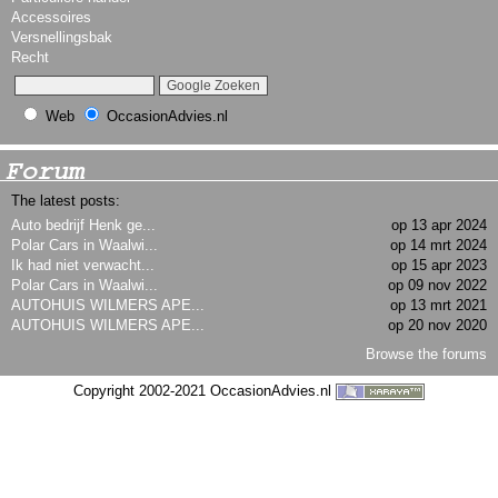
Accessoires
Versnellingsbak
Recht
Web
OccasionAdvies.nl
Forum
The latest posts:
Auto bedrijf Henk ge...
op 13 apr 2024
Polar Cars in Waalwi...
op 14 mrt 2024
Ik had niet verwacht...
op 15 apr 2023
Polar Cars in Waalwi...
op 09 nov 2022
AUTOHUIS WILMERS APE...
op 13 mrt 2021
AUTOHUIS WILMERS APE...
op 20 nov 2020
Browse the forums
Copyright 2002-2021 OccasionAdvies.nl