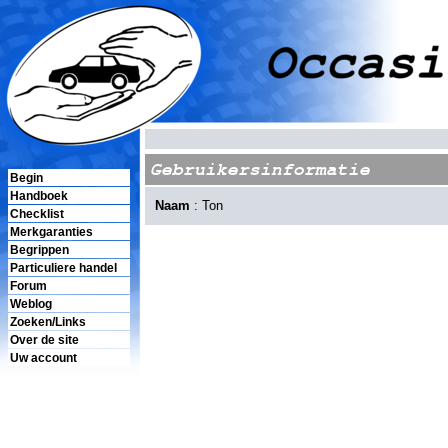
Gebruikersinformatie
Begin
Handboek
Naam
: Ton
Checklist
Merkgaranties
Begrippen
Particuliere handel
Forum
Weblog
Zoeken/Links
Over de site
Uw account