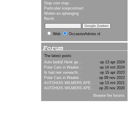
Stap voor stap...
Particulier koopcontract
Wielen en ophanging
Recht
Web
OccasionAdvies.nl
Forum
The latest posts:
Auto bedrijf Henk ge...
op 13 apr 2024
Polar Cars in Waalwi...
op 14 mrt 2024
Ik had niet verwacht...
op 15 apr 2023
Polar Cars in Waalwi...
op 09 nov 2022
AUTOHUIS WILMERS APE...
op 13 mrt 2021
AUTOHUIS WILMERS APE...
op 20 nov 2020
Browse the forums