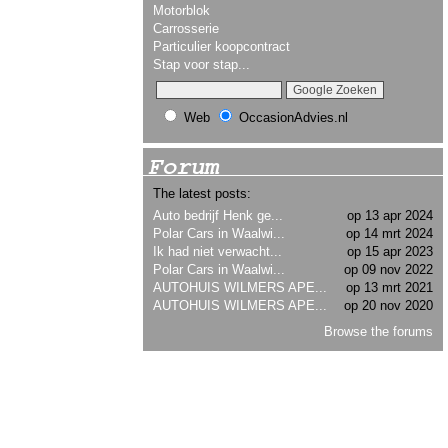
Motorblok
Carrosserie
Particulier koopcontract
Stap voor stap...
Web
OccasionAdvies.nl
Forum
The latest posts:
Auto bedrijf Henk ge...
op 13 apr 2024
Polar Cars in Waalwi...
op 14 mrt 2024
Ik had niet verwacht...
op 15 apr 2023
Polar Cars in Waalwi...
op 09 nov 2022
AUTOHUIS WILMERS APE...
op 13 mrt 2021
AUTOHUIS WILMERS APE...
op 20 nov 2020
Browse the forums