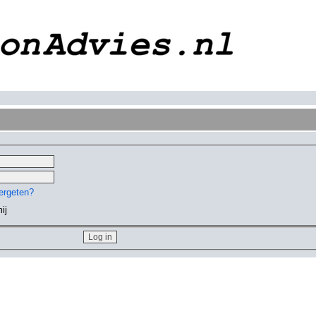
ergeten?
ij