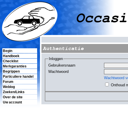
Authenticatie
Begin
Handboek
Inloggen
Checklist
Gebruikersnaam
Merkgaranties
Wachtwoord
Begrippen
Particuliere handel
Wachtwoord v
Forum
Onthoud m
Weblog
Zoeken/Links
Over de site
Uw account