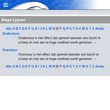
≡
Begrippen
Alle
A
B
C
D
E
F
G
H
I
J
K
L
M
N
O
P
Q
R
S
T
U
V
W
X
Y
Z
Ander
Onderstuur
Onderstuur is het effect dat optreed wanneer een bocht te
scherp en met een te hoge snelheid wordt genomen.
»
Overstuur
Overstuur is het effect dat optreed wanneer een bocht te
scherp en met een te hoge snelheid wordt genomen.
»
Alle
A
B
C
D
E
F
G
H
I
J
K
L
M
N
O
P
Q
R
S
T
U
V
W
X
Y
Z
Ander