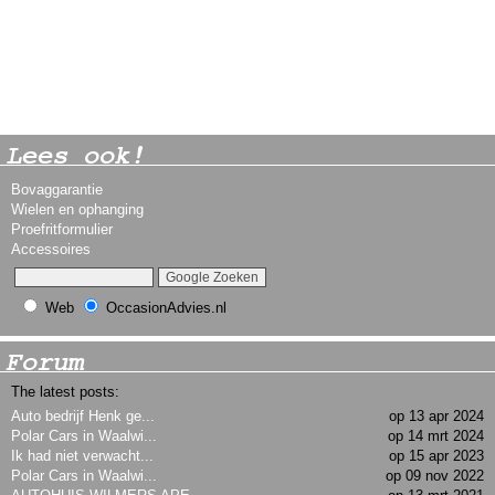
Lees ook!
Bovaggarantie
Wielen en ophanging
Proefritformulier
Accessoires
Web
OccasionAdvies.nl
Forum
The latest posts:
Auto bedrijf Henk ge...
op 13 apr 2024
Polar Cars in Waalwi...
op 14 mrt 2024
Ik had niet verwacht...
op 15 apr 2023
Polar Cars in Waalwi...
op 09 nov 2022