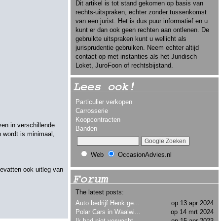
Dit artikel is tot stand gekomen op basis van
rechts-uitspraken, echter zonder tussenkomst
van een jurist. Het is dus puur informatief en u
kunt er dan ook geen rechten aan ontlenen. De
gebruikte uitspraken kunt u wellicht als
jurisprudentie gebruiken. Neem echter altijd
contact op met instanties als het Juridisch
Loket, JuroFoon of rechtsbijstand.
Lees ook!
Particulier verkopen
Carrosserie
Koopcontracten
en in verschillende
Banden
 wordt is minimaal,
Web
OccasionAdvies.nl
evatten ook uitleg van
Forum
The latest posts:
Auto bedrijf Henk ge...
op 13 apr 2024
Polar Cars in Waalwi...
op 14 mrt 2024
Ik had niet verwacht...
op 15 apr 2023