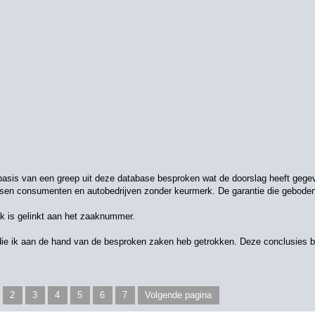
p basis van een greep uit deze database besproken wat de doorslag heeft gegev
ssen consumenten en autobedrijven zonder keurmerk. De garantie die geboden
ak is gelinkt aan het zaaknummer.
es die ik aan de hand van de besproken zaken heb getrokken. Deze conclusies b
2
3
4
5
6
7
Volgende pagina