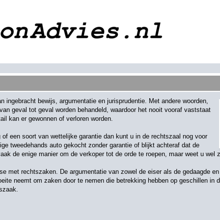
an ingebracht bewijs, argumentatie en jurisprudentie. Met andere woorden,
 van geval tot geval worden behandeld, waardoor het nooit vooraf vaststaat
etail kan er gewonnen of verloren worden.
f een soort van wettelijke garantie dan kunt u in de rechtszaal nog voor
ge tweedehands auto gekocht zonder garantie of blijkt achteraf dat de
vaak de enige manier om de verkoper tot de orde te roepen, maar weet u wel z
ase met rechtszaken. De argumentatie van zowel de eiser als de gedaagde en
eite neemt om zaken door te nemen die betrekking hebben op geschillen in de
tszaak.