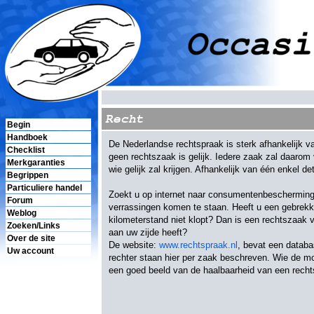
Recht
Begin
Handboek
De Nederlandse rechtspraak is sterk afhankelijk v
Checklist
geen rechtszaak is gelijk. Iedere zaak zal daarom
Merkgaranties
wie gelijk zal krijgen. Afhankelijk van één enkel d
Begrippen
Particuliere handel
Zoekt u op internet naar consumentenbescherming o
Forum
verrassingen komen te staan. Heeft u een gebrekki
Weblog
kilometerstand niet klopt? Dan is een rechtszaak 
Zoeken/Links
aan uw zijde heeft?
Over de site
De website:
www.rechtspraak.nl
, bevat een datab
Uw account
rechter staan hier per zaak beschreven. Wie de mo
een goed beeld van de haalbaarheid van een rech