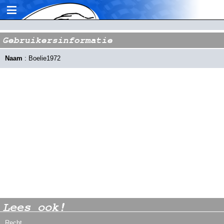
≡
Gebruikersinformatie
Naam
: Boelie1972
Lees ook!
Recht