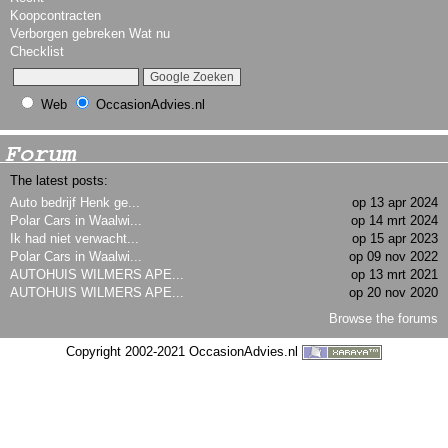
Koopcontracten
Verborgen gebreken Wat nu
Checklist
Web
OccasionAdvies.nl
Forum
The latest posts:
Auto bedrijf Henk ge...
op 13 apr 2024
Polar Cars in Waalwi...
op 14 mrt 2024
Ik had niet verwacht...
op 15 apr 2023
Polar Cars in Waalwi...
op 09 nov 2022
AUTOHUIS WILMERS APE...
op 13 mrt 2021
AUTOHUIS WILMERS APE...
op 20 nov 2020
Browse the forums
Copyright 2002-2021 OccasionAdvies.nl