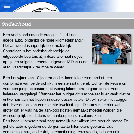
≡
Onderhoud
Een veel voorkomende vraag is: “Is dit een
goede auto, ondanks de hoge kilometerstand?”
Het antwoord is eigenlijk heel makkelijk.
Controleer in het onderhoudsboekje de
uitgevoerde beurten. Zijn deze allemaal netjes
op tijd en volgens schema uitgevoerd? Dan is de
auto waarschijnlijk de moeite waard.
Een bouwjaar van 10 jaar en ouder, hoge kilometerstand of een
combinatie van beide schrikt in eerste instantie af. Echter, de keuze om
voor een jonge occasion met weinig kilometers te gaan is niet voor
iedereen weggelegd. Wanneer het budget dit niet toelaat is er vaak niet te
ontkomen aan het kopen in deze klasse auto's. Dit wil zéker niet zeggen
dat deze auto's van een slechte kwaliteit zijn. De kans is echter wel
groter dat er vlak na de aankoop kosten gemaakt moeten worden die
waarschijnlijk niet tijdens de aankoop ingecalculeerd zijn.
Een hoge kilometerstand zegt namelijk niet alleen iets over de motor. De
gehele auto is gedurende de gemaakte kilometers gebruikt. Dus
versnellingsbak, onderstel, airconditioning, enzovoorts, hebben ook