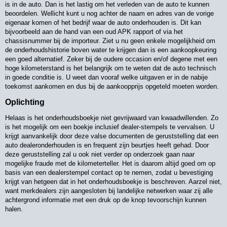
is in de auto. Dan is het lastig om het verleden van de auto te kunnen
beoordelen. Wellicht kunt u nog achter de naam en adres van de vorige
eigenaar komen of het bedrijf waar de auto onderhouden is. Dit kan
bijvoorbeeld aan de hand van een oud APK rapport of via het
chassisnummer bij de importeur. Ziet u nu geen enkele mogelijkheid om
de onderhoudshistorie boven water te krijgen dan is een aankoopkeuring
een goed alternatief. Zeker bij de oudere occasion en/of degene met een
hoge kilometerstand is het belangrijk om te weten dat de auto technisch
in goede conditie is. U weet dan vooraf welke uitgaven er in de nabije
toekomst aankomen en dus bij de aankoopprijs opgeteld moeten worden.
Oplichting
Helaas is het onderhoudsboekje niet gevrijwaard van kwaadwillenden. Zo
is het mogelijk om een boekje inclusief dealer-stempels te vervalsen. U
krijgt aanvankelijk door deze valse documenten de geruststelling dat een
auto dealeronderhouden is en frequent zijn beurtjes heeft gehad. Door
deze geruststelling zal u ook niet verder op onderzoek gaan naar
mogelijke fraude met de kilometerteller. Het is daarom altijd goed om op
basis van een dealerstempel contact op te nemen, zodat u bevestiging
krijgt van hetgeen dat in het onderhoudsboekje is beschreven. Aarzel niet,
want merkdealers zijn aangesloten bij landelijke netwerken waar zij alle
achtergrond informatie met een druk op de knop tevoorschijn kunnen
halen.