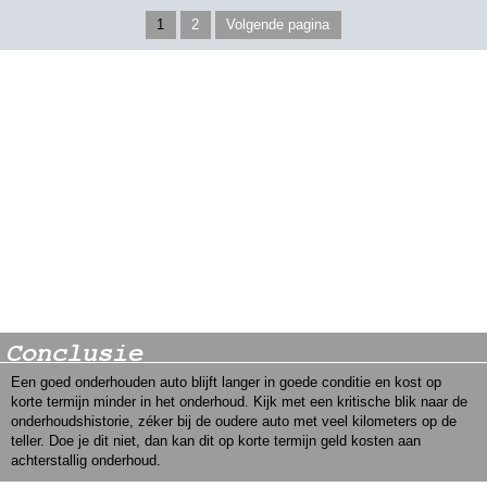
1
2
Volgende pagina
Conclusie
Een goed onderhouden auto blijft langer in goede conditie en kost op
korte termijn minder in het onderhoud. Kijk met een kritische blik naar de
onderhoudshistorie, zéker bij de oudere auto met veel kilometers op de
teller. Doe je dit niet, dan kan dit op korte termijn geld kosten aan
achterstallig onderhoud.