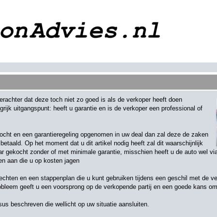
rachter dat deze toch niet zo goed is als de verkoper heeft doen
ngrijk uitgangspunt: heeft u garantie en is de verkoper een professional of
ocht en een garantieregeling opgenomen in uw deal dan zal deze de zaken
taald. Op het moment dat u dit artikel nodig heeft zal dit waarschijnlijk
aar gekocht zonder of met minimale garantie, misschien heeft u de auto wel via
en aan die u op kosten jagen
w rechten en een stappenplan die u kunt gebruiken tijdens een geschil met de v
robleem geeft u een voorsprong op de verkopende partij en een goede kans om 
sus beschreven die wellicht op uw situatie aansluiten.