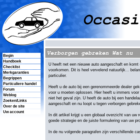
Verborgen gebreken Wat nu
Begin
Handboek
U heeft net een nieuwe auto aangeschaft en komt e
Checklist
voorkomen. Dit is heel vervelend natuurlijk... bela
Merkgaranties
particulier.
Begrippen
Particuliere handel
Heeft u de auto bij een gerenommeerde dealer gek
Forum
voor u moeten oplossen. Hier heeft u immers voor be
Weblog
niet het geval zijn. U heeft de auto bij een handel
Zoeken/Links
aangeschaft en nu loopt u tegen verborgen gebrek
Over de site
Uw account
In dit artikel krijgt u een globaal overzicht van u
goede strategie en de juiste formulering van uw p
In de nu volgende paragrafen zijn verschillende ca