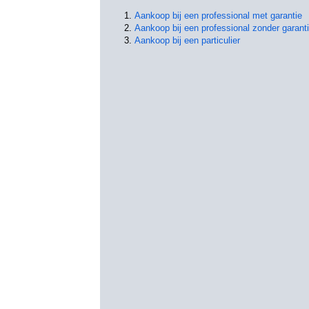
Aankoop bij een professional met garantie
Aankoop bij een professional zonder garant
Aankoop bij een particulier