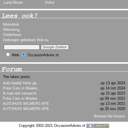
Land Rover
Volvo
Lees ook!
Motorblok
Aflevering
Onderhoud
Verborgen gebreken Wat nu
Web
OccasionAdvies.nl
Forum
The latest posts:
Auto bedrijf Henk ge...
op 13 apr 2024
Polar Cars in Waalwi...
op 14 mrt 2024
Ik had niet verwacht...
op 15 apr 2023
Polar Cars in Waalwi...
op 09 nov 2022
AUTOHUIS WILMERS APE...
op 13 mrt 2021
AUTOHUIS WILMERS APE...
op 20 nov 2020
Browse the forums
Copyright 2002-2021 OccasionAdvies.nl