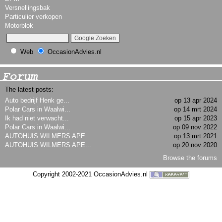
Versnellingsbak
Particulier verkopen
Motorblok
Web
OccasionAdvies.nl
Forum
The latest posts:
Auto bedrijf Henk ge...
op 13 apr 2024
Polar Cars in Waalwi...
op 14 mrt 2024
Ik had niet verwacht...
op 15 apr 2023
Polar Cars in Waalwi...
op 09 nov 2022
AUTOHUIS WILMERS APE...
op 13 mrt 2021
AUTOHUIS WILMERS APE...
op 20 nov 2020
Browse the forums
Copyright 2002-2021 OccasionAdvies.nl