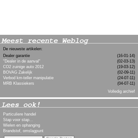
Meest recente Weblog
De nieuwste artikelen:
Dealer garantie
(16-01-14)
"Dealer in de aanval"
(02-03-13)
CO2 zuinige auto 2012
(19-03-12)
BOVAG Zakelijk
(02-09-11)
Verbod km-teller manipulatie
(24-07-11)
MRB Klassiekers
(04-07-11)
Volledig archief
Lees ook!
Particuliere handel
Stap voor stap...
Wielen en ophanging
Brandstof, omslagpunt