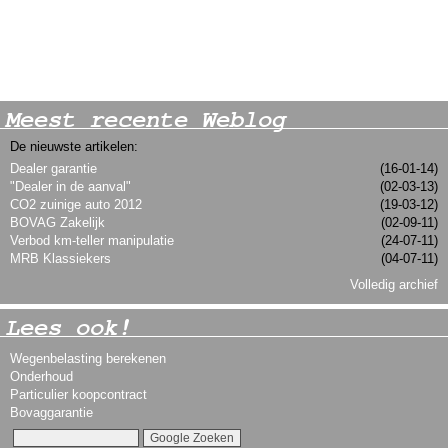
Meest recente Weblog
De nieuwste artikelen:
Dealer garantie
(16-01-14)
"Dealer in de aanval"
(02-03-13)
CO2 zuinige auto 2012
(19-03-12)
BOVAG Zakelijk
(02-09-11)
Verbod km-teller manipulatie
(24-07-11)
MRB Klassiekers
(04-07-11)
Volledig archief
Lees ook!
Wegenbelasting berekenen
Onderhoud
Particulier koopcontract
Bovaggarantie