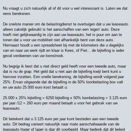
Nu vraagt u zich natuurlijk af of dit voor u wel interessant is. Laten we dat
eens berekenen.
De snelste manier om de belastingdienst te overtuigen dat u uw leaseauto
alleen zakelijk gebruikt is het aanschaffen van een 'eigen' auto. Deze
hoeft niet gelijkwaardig te zijn aan uw leaseauto, het is puur om aan te
tonen dat u voor uw mobiliteit niet afhankelijk bent van deze auto.
Hiernaast houdt u een spreadsheet bij met de kilometers die u dagelijks
van en naar uw werk rijdt en klaar is Kees, of Piet... de bijtelling is ieder
geval verdwenen van uw loonstrook.
Nu begrijp ik best dat u niet direct geld heeft voor een tweede auto, maar
dat is nu de grap. Het geld dat u niet aan de bijtelling kwijt bent kunt u
hiervoor inzetten. Een snelle berekening, de bijtelling wordt volgend jaar
25%. Ervan uitgaande dat de bijtelling in de 50% loonbelasting box valt
en uw auto 25.000 euro kost betaalt u:
25.000 x 25% bijtelling = 6250 bijtelling x 50% loonbelasting = 3.125 euro
per jaar /12 = 260 euro per maand betaalt u voor het gebruik van uw
leaseauto.
Dit betekent dat u 3.125 euro per jaar kunt besteden aan een tweede
auto. Dit bedrag varieert natuurlijk naar mate aanschafwaarde van de
leaseauto hoger of lager is dan dit voorbeeld. Maar bedenk dat dit beleid