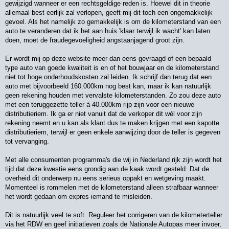
gewijzigd wanneer er een rechtsgeldige reden is. Hoewel dit in theorie
allemaal best eerlijk zal verlopen, geeft mij dit toch een ongemakkelijk
gevoel. Als het namelijk zo gemakkelijk is om de kilometerstand van een
auto te veranderen dat ik het aan huis 'klaar terwijl ik wacht' kan laten
doen, moet de fraudegevoeligheid angstaanjagend groot zijn.
Er wordt mij op deze website meer dan eens gevraagd of een bepaald
type auto van goede kwaliteit is en of het bouwjaar en de kilometerstand
niet tot hoge onderhoudskosten zal leiden. Ik schrijf dan terug dat een
auto met bijvoorbeeld 160.000km nog best kan, maar ik kan natuurlijk
geen rekening houden met vervalste kilometerstanden. Zo zou deze auto
met een teruggezette teller á 40.000km rijp zijn voor een nieuwe
distributieriem. Ik ga er niet vanuit dat de verkoper dit wél voor zijn
rekening neemt en u kan als klant dus te maken krijgen met een kapotte
distributieriem, terwijl er geen enkele aanwijzing door de teller is gegeven
tot vervanging.
Met alle consumenten programma's die wij in Nederland rijk zijn wordt het
tijd dat deze kwestie eens grondig aan de kaak wordt gesteld. Dat de
overheid dit onderwerp nu eens serieus oppakt en wetgeving maakt.
Momenteel is rommelen met de kilometerstand alleen strafbaar wanneer
het wordt gedaan om expres iemand te misleiden.
Dit is natuurlijk veel te soft. Reguleer het corrigeren van de kilometerteller
via het RDW en geef initiatieven zoals de Nationale Autopas meer invoer,