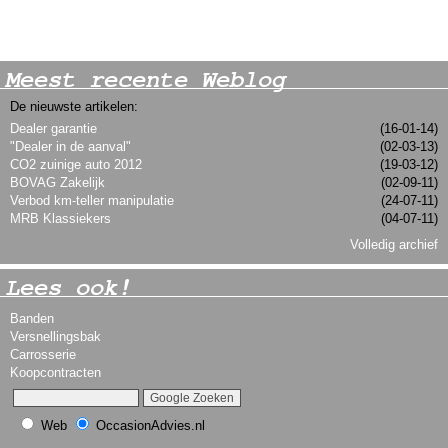
Meest recente Weblog
De nieuwste artikelen:
Dealer garantie
(16-01-14)
"Dealer in de aanval"
(02-03-13)
CO2 zuinige auto 2012
(19-03-12)
BOVAG Zakelijk
(02-09-11)
Verbod km-teller manipulatie
(24-07-11)
MRB Klassiekers
(04-07-11)
Volledig archief
Lees ook!
Banden
Versnellingsbak
Carrosserie
Koopcontracten
Web
OccasionAdvies.nl