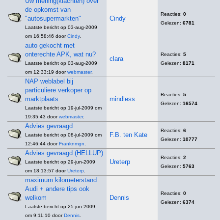
Uw mening(klachten) over
de opkomst van
Reacties:
0
"autosupermarkten"
Cindy
Gelezen:
6781
Laatste bericht op 03-aug-2009
om 16:58:46 door
Cindy
.
auto gekocht met
onterechte APK, wat nu?
Reacties:
5
clara
Laatste bericht op 03-aug-2009
Gelezen:
8171
om 12:33:19 door
webmaster
.
NAP weblabel bij
particuliere verkoper op
Reacties:
5
marktplaats
mindless
Gelezen:
16574
Laatste bericht op 19-jul-2009 om
19:35:43 door
webmaster
.
Advies gevraagd
Reacties:
6
F.B. ten Kate
Laatste bericht op 08-jul-2009 om
Gelezen:
10777
12:46:44 door
Franknmgn
.
Advies gevraagd (HELLUP)
Reacties:
2
Ureterp
Laatste bericht op 29-jun-2009
Gelezen:
5763
om 18:13:57 door
Ureterp
.
maximum kilometerstand
Audi + andere tips ook
Reacties:
0
welkom
Dennis
Gelezen:
6374
Laatste bericht op 25-jun-2009
om 9:11:10 door
Dennis
.