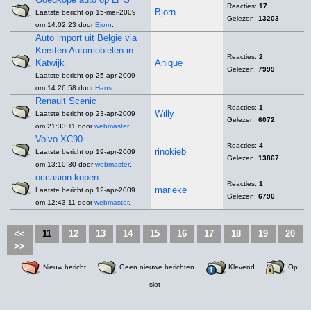
Reacties:
17
Bjorn
Laatste bericht op 15-mei-2009
Gelezen:
13203
om 14:02:23 door
Bjorn
.
Auto import uit België via
Kersten Automobielen in
Reacties:
2
Katwijk
Anique
Gelezen:
7999
Laatste bericht op 25-apr-2009
om 14:26:58 door
Hans
.
Renault Scenic
Reacties:
1
Willy
Laatste bericht op 23-apr-2009
Gelezen:
6072
om 21:33:11 door
webmaster
.
Volvo XC90
Reacties:
4
rinokieb
Laatste bericht op 19-apr-2009
Gelezen:
13867
om 13:10:30 door
webmaster
.
occasion kopen
Reacties:
1
marieke
Laatste bericht op 12-apr-2009
Gelezen:
6796
om 12:43:11 door
webmaster
.
<<
11
12
13
14
15
16
17
18
19
20
>>
Nieuw bericht
Geen nieuwe berichten
Klevend
Op
slot