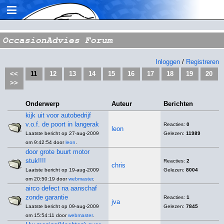
≡
OccasionAdvies Forum
Inloggen
/
Registreren
<<
11
12
13
14
15
16
17
18
19
20
>>
Onderwerp
Auteur
Berichten
kijk uit voor autobedrijf
v.o.f. de poort in langerak
Reacties:
0
leon
Laatste bericht op 27-aug-2009
Gelezen:
11989
om 9:42:54 door
leon
.
door grote buurt motor
stuk!!!!
Reacties:
2
chris
Laatste bericht op 19-aug-2009
Gelezen:
8004
om 20:50:19 door
webmaster
.
airco defect na aanschaf
zonde garantie
Reacties:
1
jva
Laatste bericht op 09-aug-2009
Gelezen:
7845
om 15:54:11 door
webmaster
.