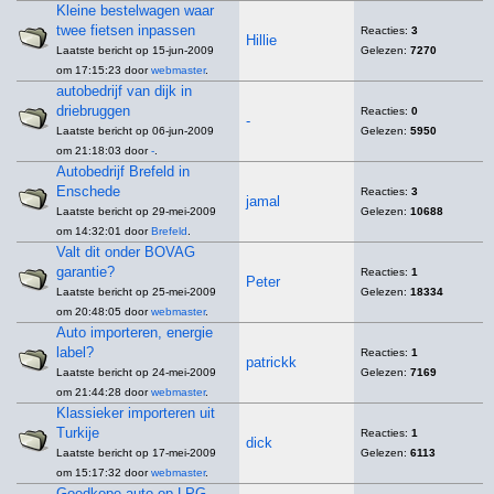
Kleine bestelwagen waar
twee fietsen inpassen
Reacties:
3
Hillie
Laatste bericht op 15-jun-2009
Gelezen:
7270
om 17:15:23 door
webmaster
.
autobedrijf van dijk in
driebruggen
Reacties:
0
-
Laatste bericht op 06-jun-2009
Gelezen:
5950
om 21:18:03 door
-
.
Autobedrijf Brefeld in
Enschede
Reacties:
3
jamal
Laatste bericht op 29-mei-2009
Gelezen:
10688
om 14:32:01 door
Brefeld
.
Valt dit onder BOVAG
garantie?
Reacties:
1
Peter
Laatste bericht op 25-mei-2009
Gelezen:
18334
om 20:48:05 door
webmaster
.
Auto importeren, energie
label?
Reacties:
1
patrickk
Laatste bericht op 24-mei-2009
Gelezen:
7169
om 21:44:28 door
webmaster
.
Klassieker importeren uit
Turkije
Reacties:
1
dick
Laatste bericht op 17-mei-2009
Gelezen:
6113
om 15:17:32 door
webmaster
.
Goedkope auto op LPG